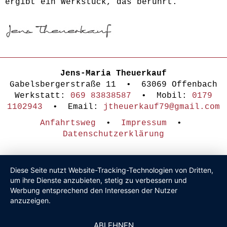
ergibt ein Werkstück, das berührt.
Jens-Maria Theuerkauf
Gabelsbergerstraße 11 • 63069 Offenbach
Werkstatt:
069 83838587
• Mobil:
0179
1102943
• Email:
jtheuerkauf79@gmail.com
Anfahrtsweg
•
Impressum
•
Datenschutzerklärung
Diese Seite nutzt Website-Tracking-Technologien von Dritten,
um ihre Dienste anzubieten, stetig zu verbessern und
Werbung entsprechend den Interessen der Nutzer
anzuzeigen.
ABLEHNEN