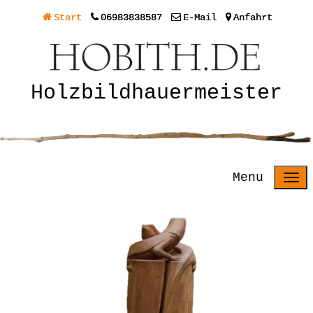
Start
06983838587
E-Mail
Anfahrt
Holzbildhauermeister
Menu